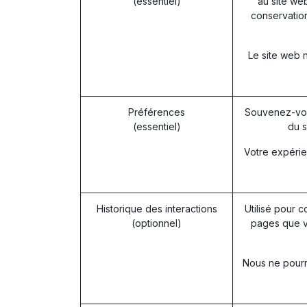
(essentiel)
au site web
conservation
Le site web 
Préférences
Souvenez-vou
(essentiel)
du s
Votre expérie
Historique des interactions
Utilisé pour c
(optionnel)
pages que v
Nous ne pourro